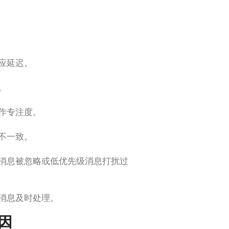
应延迟。
。
作专注度。
不一致。
消息被忽略或低优先级消息打扰过
消息及时处理。
因