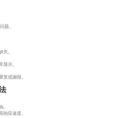
步问题。
缺失。
常显示。
重复或漏报。
法
响。
高响应速度。