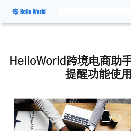
跳
至
内
容
HelloWorld跨境电
提醒功能使