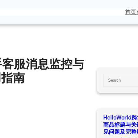
首页
商助手客服消息监控与
用指南
S
e
a
r
c
h
HelloWor
商品标题与关
见问题及完整