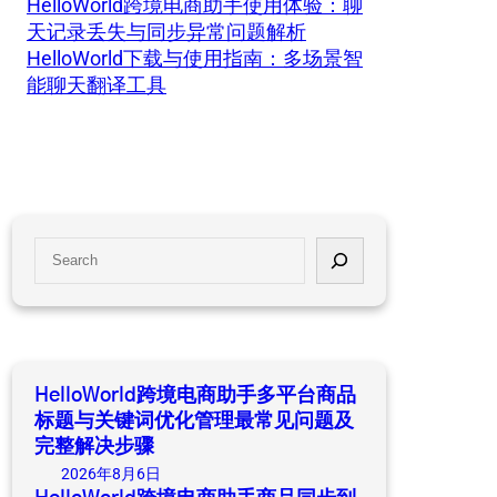
HelloWorld跨境电商助手使用体验：聊
天记录丢失与同步异常问题解析
HelloWorld下载与使用指南：多场景智
能聊天翻译工具
S
e
a
r
c
h
HelloWorld跨境电商助手多平台商品
标题与关键词优化管理最常见问题及
完整解决步骤
2026年8月6日