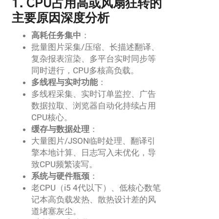
1. CPU占用高或风扇狂转的
主要原因深度分析
高耗任务集中
：
批量图片采集/压缩、长描述翻译、
复杂报表渲染、多平台实时同步等
同时进行，CPU多核高负载。
多线程与实时功能
：
多线程采集、实时订单监控、广告
数据拉取、浏览器自动化持续占用
CPU核心。
缓存与数据处理
：
大量图片/JSON临时处理、翻译引
擎本地计算、日志写入未优化，导
致CPU频繁读写。
系统与硬件瓶颈
：
老CPU（i5 4代以下）、低核心数笔
记本高负载发热、散热设计差的风
道堵塞灰尘。