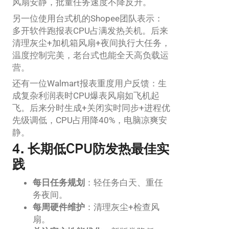
风扇安静，批量任务速度不降反升。
另一位使用台式机的Shopee团队表示：
多开软件跑报表CPU占满发热关机。后来
清理灰尘+加机箱风扇+夜间执行大任务，
温度控制完美，老台式也能全天高负载运
营。
还有一位Walmart报表重度用户反馈：生
成复杂利润表时CPU爆表风扇如飞机起
飞。后来分时生成+关闭实时同步+进程优
先级调低，CPU占用降40%，电脑凉爽安
静。
4. 长期低CPU防发热最佳实
践
每日任务规划
：轻任务白天、重任
务夜间。
每周硬件维护
：清理灰尘+检查风
扇。