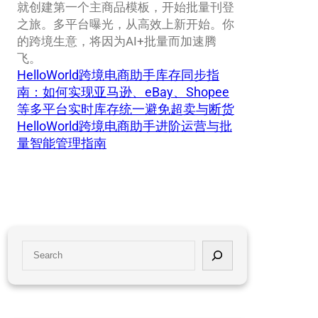
就创建第一个主商品模板，开始批量刊登
之旅。多平台曝光，从高效上新开始。你
的跨境生意，将因为AI+批量而加速腾
飞。
HelloWorld跨境电商助手库存同步指
南：如何实现亚马逊、eBay、Shopee
等多平台实时库存统一避免超卖与断货
HelloWorld跨境电商助手进阶运营与批
量智能管理指南
S
e
a
r
c