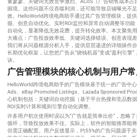
量寥寥、关键词无效竞争激烈、ACoS（广告销售成本
困境。这些问题不仅吞噬利润，还可能导致店铺曝光不
效。HelloWorld跨境电商助手通过其广告管理模块，
掘、创意自动优化、实时ROI监控和异常自动调整等功
自动化，显著降低无效花费，提升转化效率。本文聚焦
大痛点：广告投放效率低、关键词选择错误、创意表现
我们将从问题根源分析入手，提供层层递进的详细操作
长期优化框架，让您把广告从“烧钱机器”变成“盈利引擎
诀。
广告管理模块的核心机制与用户常
HelloWorld跨境电商助手的广告模块基于统一的广告中心
Ads、eBay Promoted Listings、Lazada Sponsor
心机制包括：关键词自动挖掘（基于平台热搜和竞品数据
ROI实时计算和规则引擎自动化调整。
许多用户初次使用时误以为“广告就是简单出价”，忽略
循环，导致投放效果不佳。实际上，软件的智能推荐能将ACo
但需正确配置。用户反馈显示，约55%的广告问题源于