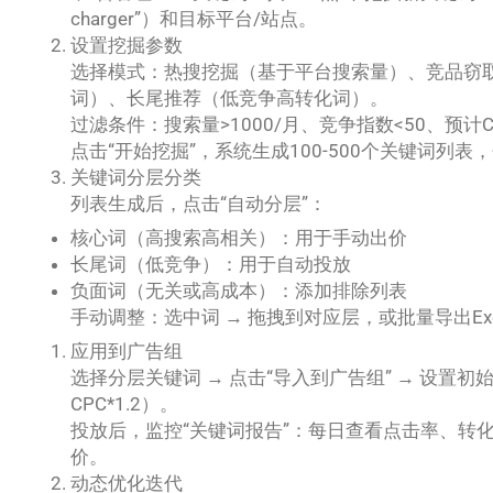
charger”）和目标平台/站点。
设置挖掘参数
选择模式：热搜挖掘（基于平台搜索量）、竞品窃取（输
词）、长尾推荐（低竞争高转化词）。
过滤条件：搜索量>1000/月、竞争指数<50、预计C
点击“开始挖掘”，系统生成100-500个关键词列
关键词分层分类
列表生成后，点击“自动分层”：
核心词（高搜索高相关）：用于手动出价
长尾词（低竞争）：用于自动投放
负面词（无关或高成本）：添加排除列表
手动调整：选中词 → 拖拽到对应层，或批量导出Exc
应用到广告组
选择分层关键词 → 点击“导入到广告组” → 设置
CPC*1.2）。
投放后，监控“关键词报告”：每日查看点击率、转化
价。
动态优化迭代