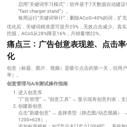
启用“关键词学习模式”：软件基于7天数据自动建议替换
“fast charger stand”）。
每周运行“关键词审计”：删除ACoS>40%的词，扩
优化后，关键词精准度可提升25%，无效点击减少。真
挖掘，ACoS从28%降至16%，月销量增22%。
痛点三：广告创意表现差、点击率
化
创意（标题、图片、视频）是吸引点击的第一关，但用户
率）。
创意管理与A/B测试操作指南
进入创意库
“广告管理” → “创意工具” → 显示现有创意列表，
创建新创意
点击“新建创意” → 选择类型（静态图/动态视频）
1200×628）。
添加标题模板：如“[产品名] [卖点] [促销]” → 系