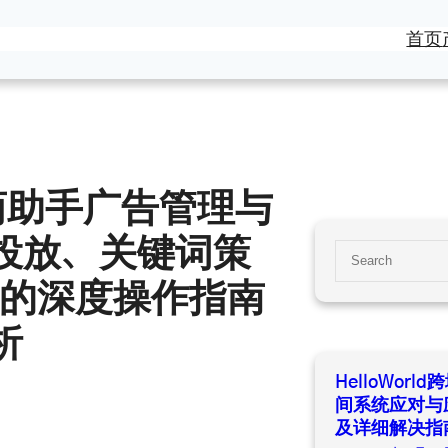
首页
境电商助手广告管理与
投放、关键词策
S
e
控的深度操作指南
a
r
析
c
h
HelloWor
间系统应对与
及详细解决指