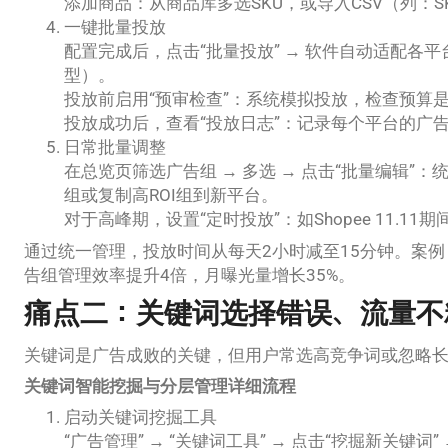
添加商品：从商品库多选SKU，或导入CSV（列：
一键批量投放
配置完成后，点击“批量投放” → 软件自动适配各
型）。
投放前启用“预审检查”：系统模拟投放，检查预算
投放成功后，查看“投放日志”：记录每个平台的广告
日常批量调整
在总览页筛选广告组 → 多选 → 点击“批量编辑”：
组或复制高ROI组到新平台。
对于高峰期，设置“定时投放”：如Shopee 11.11
通过统一管理，投放时间从每天2小时减至15分钟。案例：一
告组管理效率提升4倍，月曝光量增长35%。
痛点二：关键词选择错误、流量不
关键词是广告成败的关键，但用户常选高竞争词或忽略
关键词智能挖掘与分层管理详细流程
启动关键词挖掘工具
“广告管理” → “关键词工具” → 点击“挖掘新关键词” →