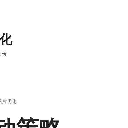
化
出价
图片优化