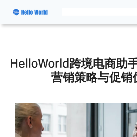
跳
至
内
容
HelloWorld跨境电
营销策略与促销