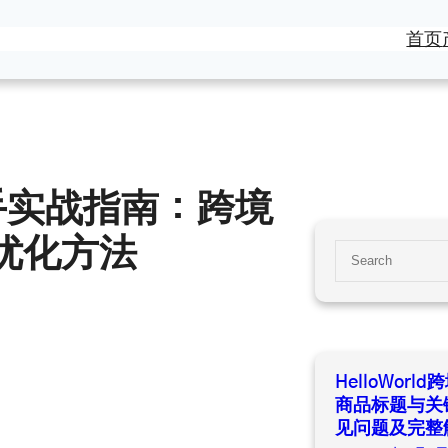
首页
商助手实战指南：跨境
优化方法
S
e
a
r
c
h
HelloWor
商品标题与关
见问题及完整