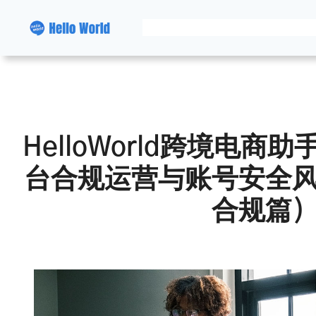
跳
至
内
容
HelloWorld跨境电
台合规运营与账号安全
合规篇