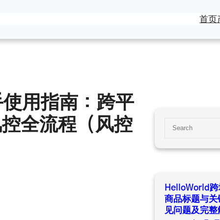
首页
商助手使用指南：跨平
风控全流程（风控
S
e
）
a
r
c
h
HelloWor
商品标题与关
见问题及完整