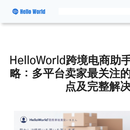
跳
至
内
容
HelloWorld跨境电
略：多平台卖家最关注
点及完整解