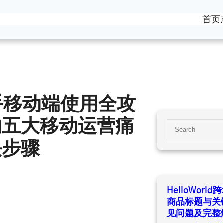
首页
商助手移动端使用全攻
的五大移动运营痛
S
e
决步骤
a
r
c
h
HelloWor
商品标题与关
见问题及完整