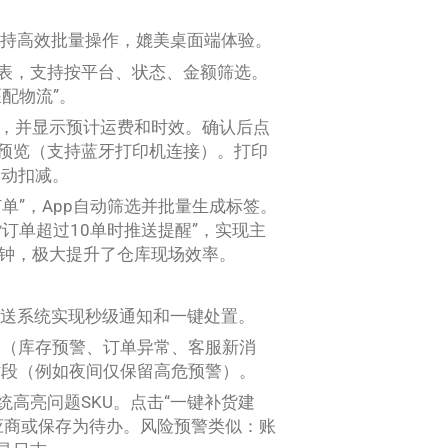
端支持高效批量操作，媲美桌面端体验。
列表，支持按平台、状态、金额筛选。
配物流”。
道，并显示预计运费和时效。确认后点
印预览（支持蓝牙打印机连接）。打印
自动扣减。
单”，App自动筛选并批量生成标签。
货订单超过10单时推送提醒”，实现主
2分钟，极大提升了仓库现场效率。
端推送系统实现秒级通知和一键处置。
别（库存预警、订单异常、客服新消
时段（例如夜间仅保留高危预警）。
统高亮问题SKU。点击“一键补货建
应商或保存为待办。风险预警类似：账