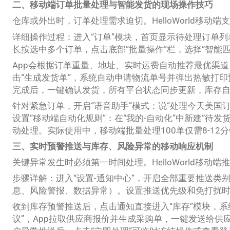
二、移动端订单批量处理与智能发货的现场操作技巧
仓库或外出时，订单处理需求迫切。HelloWorld移动
详细操作过程：进入“订单”模块，首页显示待处理订单
长按选中多个订单，点击底部“批量操作”栏，选择“智能匹
App会根据订单重量、地址、实时运费自动推荐最优渠
击“生成发货单”，系统自动申请物流单号并弹出热敏打
完成后，一键确认发货，所有平台状态同步更新，库存
针对紧急订单，开启“语音助手”模式：说“处理今天美国订
设置“移动端自动化规则”：在“我的-自动化”中新建“待发
动处理。实际使用中，移动端批量处理100单仅需8-1
三、实时预警推送与库存、风险异常的移动响应机制
关键异常发生时必须第一时间处理。HelloWorld移动
步骤详解：进入“设置-通知中心”，开启全部重要推送类
息、风险警报、数据异常）。设置推送优先级和免打扰
收到库存预警推送后，点击通知直接进入“库存”模块，系
议”，App拉取供应商报价并生成采购单，一键发送给供