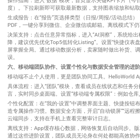
操作指南：进入“数据”模块，首页显示关键KPI卡片（
度）。下拉刷新即可获取最新数据，支持图表缩放和钻
生成报告：在“报告”页选择类型（日报/周报/活动总结）
PDF，一键分享到微信、企业微信或邮箱。离线模式下
决策支持：点击任意异常指标，进入“AI洞察”，系统给
降，建议优先优化Top5低转化Listing”。设置“快捷
屏掌握全局。通过移动数据分析，卖家随时做出补货、
误。
六、移动端团队协作、设置个性化与数据安全管理的进
移动端不止个人使用，更是团队协同工具。HelloWorld
具体流程：进入“团队”模块，查看成员在线状态和任务
言，实时同步桌面端。设置“移动端专属权限”：例如仓
个性化配置：在“我的-设置”中调整界面主题、快捷按钮
造专属操作习惯。数据安全方面，开启“自动锁屏”“远程擦
云端同步，支持在手机上查看完整审计日志。
离线支持：App缓存核心数据，网络恢复后自动同步。
通过这些进阶设置，团队成员无论身在何处都能高效协