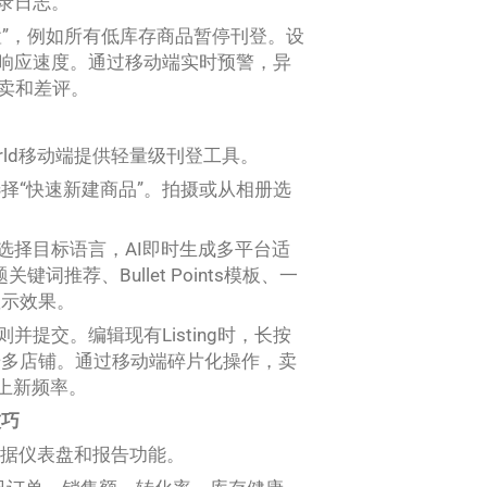
录日志。
置”，例如所有低库存商品暂停刊登。设
升响应速度。通过移动端实时预警，异
超卖和差评。
World移动端提供轻量级刊登工具。
选择“快速新建商品”。拍摄或从相册选
选择目标语言，AI即时生成多平台适
词推荐、Bullet Points模板、一
显示效果。
提交。编辑现有Listing时，长按
步多店铺。通过移动端碎片化操作，卖
升上新频率。
技巧
整数据仪表盘和报告功能。