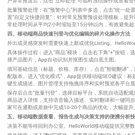
户异常推送后，点击“立即处理”可临时冻结操作或查看登
批量预警处理：在“预警中心”列表中多选，点击“统一处
置“自定义快捷回复”：针对常见预警预设处理模板，提
常处理时间从平均2小时缩短至15分钟以内，有效避免
四、移动端商品快速刊登与优化编辑的碎片化操作方法
外出或灵感突发时需要快速上新或优化Listing。Hello
具体操作过程：进入“商品”模块，点击右下角“+”按钮，
择产品图片，App自动识别并抠图生成白底主图。
填写基础信息（标题、价格、库存），点击“智能翻译”，
配版本。进入“优化模式”，App提供移动端SEO建议：标题关键
键生成描述。图片管理支持拖拽排序和实时预览各平台
保存后点击“批量刊登”，选择目标平台，系统自动适配规则并
商品进入详情，支持语音输入描述、实时翻译和一键同
家可在通勤或差旅中完成10-20个商品的优化，大幅提
五、移动端数据查看、报告生成与决策支持的便携分析
决策不能等待回到办公室。HelloWorld移动端提供完