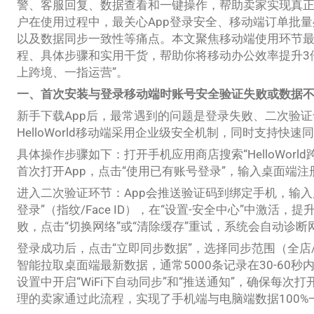
警、客服回复、数据查看和一键操作，帮助卖家实现真
户在使用过程中，最关心App登录安全、移动端订单批
以及数据同步一致性等痛点。本文聚焦移动端使用环节
程、具体步骤和实用干货，帮助你将移动办公效率提升3
上跨境、一指运营”。
一、首次安装与登录移动端时账号安全验证失败或数据
新手下载App后，最常遇到的问题是登录失败、二次验
HelloWorld移动端采用企业级安全机制，同时支持快速
具体操作步骤如下：打开手机应用商店搜索“HelloWor
首次打开App，点击“使用已有账号登录”，输入桌面端注
进入二次验证环节：App会推送验证码到绑定手机，输入
登录”（指纹/Face ID），在“设置-安全中心”中激活
败，点击“切换网络”或“清除缓存”重试，系统会自动诊
登录成功后，点击“立即同步数据”，选择同步范围（全店
智能拉取桌面端最新数据，通常5000条记录在30-60秒
设置中开启“WiFi下自动同步”和“推送通知”，确保每次
理的卖家通过此流程，实现了手机端与电脑端数据100