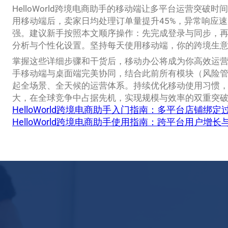
HelloWorld跨境电商助手的移动端让多平台运营突破
用移动端后，卖家日均处理订单量提升45%，异常响应速
强。建议新手按照本文顺序操作：先完成登录与同步，
分析与个性化设置。坚持每天使用移动端，你的跨境生
掌握这些详细步骤和干货后，移动办公将成为你高效运营的得力
手移动端与桌面端完美协同，结合此前所有模块（风险管
起全场景、全天候的运营体系。持续优化移动使用习惯
大，在全球竞争中占据先机，实现规模与效率的双重突
HelloWorld跨境电商助手入门指南：多平台店铺
HelloWorld跨境电商助手使用指南：跨平台用户