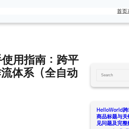
首页
商助手使用指南：跨平
作流体系（全自动
S
e
）
a
r
c
h
HelloWor
商品标题与关
见问题及完整