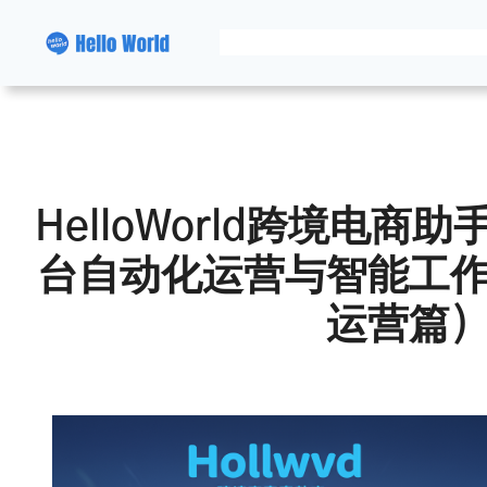
跳
至
内
容
HelloWorld跨境电
台自动化运营与智能工
运营篇