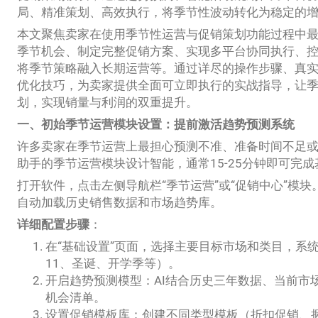
局、精准策划、高效执行，将季节性波动转化为稳定的
本文聚焦卖家在使用季节性运营与促销策划功能过程中
季节机会、制定完整促销方案、实现多平台协同执行、
将季节策略融入长期运营等。通过详尽的操作步骤、真
优化技巧，为卖家提供全面可立即执行的实战指导，让
划，实现销量与利润的双重提升。
一、初始季节运营模块设置：提前激活趋势预测系统
许多卖家在季节运营上最担心预测不准、准备时间不足或活动执
助手的季节运营模块设计智能，通常15-25分钟即可完
打开软件，点击左侧导航栏“季节运营”或“促销中心”模块
自动加载历史销售数据和市场趋势库。
详细配置步骤
：
在“基础设置”页面，选择主要目标市场和类目，系
11、圣诞、开学季等）。
开启趋势预测模型：AI结合历史三年数据、当前市
机会清单。
设置促销模板库：创建不同类型模板（折扣促销、