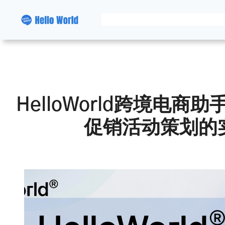
跳
至
内
容
HelloWorld跨境电
促销活动策划的