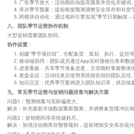
广告季节放大：活动期自动提高预算并优化关键词
库存季节预案：提前根据预测调整安全库存和补货
跨模块自动化：通过规则引擎实现“季节日期触发→
八、团队季节运营协作机制
大型促销需要团队协同。
协作设置
：
创建“季节项目组”，分配备货、策划、执行、监控
移动端协同：团队成员通过App实时接收任务和数
进度看板：共享季节准备进度，主管随时掌握整体
复盘会议：活动结束后使用系统报告组织团队总结
知识沉淀：优秀季节案例进入团队知识库，供后续
九、常见季节运营与促销问题排查与解决方案
问题1：预测销量与实际偏差大。
解决：补充最新市场数据重新预测，并调整备货缓冲比
问题2：促销期间库存快速耗尽。
解决：加强活动期库存预警规则，提前增加安全库存或