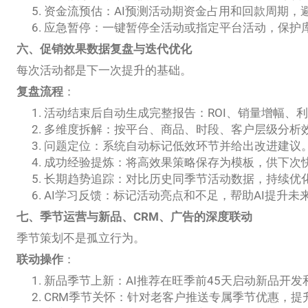
资金流预估：AI预测活动期资金占用和回款周期，
应急暂停：一键暂停全活动或指定平台活动，保护
六、促销效果数据复盘与迭代优化
每次活动都是下一次提升的基础。
复盘流程
：
活动结束后自动生成完整报告：ROI、销量增幅、
多维度拆解：按平台、商品、时段、客户层级分析
问题定位：系统自动标记低效环节并给出改进建议
成功经验提炼：将高效果策略保存为模板，供下次
长期趋势追踪：对比历史同季节活动数据，持续优
AI学习反馈：标记活动亮点和不足，帮助AI提升未
七、季节运营与新品、CRM、广告的深度联动
季节策划不是孤立行为。
联动操作
：
新品季节上新：AI推荐在旺季前45天启动新品开发
CRM季节关怀：针对老客户推送专属季节优惠，提