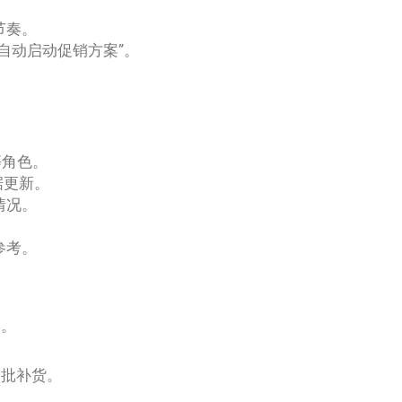
。
节奏。
自动启动促销方案”。
等角色。
据更新。
情况。
。
参考。
例。
分批补货。