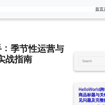
首页
商助手：季节性运营与
实战指南
S
e
a
r
c
h
HelloWor
商品标题与关
见问题及完整