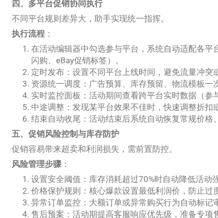
四、多平台促销协同执行
不同平台规则差异大，助手实现统一指挥。
执行流程
：
在活动编辑器中勾选参与平台，系统自动适配各平台促
闪购、eBay促销标签）。
定时发布：设置不同平台上线时间，避免流量冲突
资源统一调度：广告预算、库存预留、物流模板一
实时监控面板：活动期间查看跨平台实时数据（参
中途调整：发现某平台效果不佳时，快速调整折扣
结束自动收尾：活动结束后系统自动恢复常规价格
五、促销风险控制与库存防护
促销容易带来超卖和利润损失，需前置防控。
风险管理步骤
：
设置安全阈值：库存消耗超过70%时自动降低活动
价格保护规则：核心爆款设置最低利润价，防止过
异常订单监控：大额订单或异常购买行为自动标记
售后预案：活动期提高客服响应优先级，准备专项