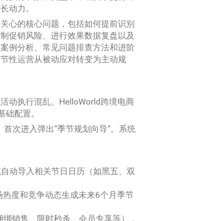
增长动力。
最关心的核心问题，包括如何提前识别
控制促销风险、进行效果数据复盘以及
实案例分析、常见问题排查方法和进阶
季节性运营从被动应对转变为主动规
行混乱。HelloWorld跨境电商
成基础配置。
。首次进入弹出“季节规划向导”。系统
统自动导入相关节日日历（如黑五、双
场热度和竞争动态生成未来6个月季节
捆绑销售、限时秒杀、会员专享等），