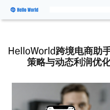
跳
至
内
容
HelloWorld跨境电商
策略与动态利润优