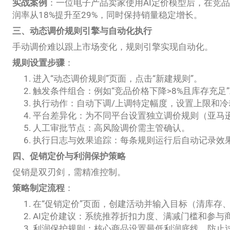
实战案例
：一位电子产品卖家使用AI定价模型后，在竞
润率从18%提升至29%，同时保持销量稳定增长。
三、动态调价规则引擎与自动化执行
手动调价难以跟上市场变化，规则引擎实现自动化。
规则设置步骤
：
进入“动态调价规则”页面，点击“新建规则”。
触发条件组合：例如“竞品价格下降>8%且库存充足”
执行动作：自动下调/上调特定幅度，设置上限和冷
平台差异化：为不同平台设置独立调价规则（亚马逊保
人工审批节点：高风险调价需主管确认。
执行日志与效果追踪：每条规则运行后自动记录效
四、促销定价与利润保护策略
促销是双刃剑，需精准控制。
策略制定流程
：
在“促销定价”页面，创建活动并输入目标（清库存
AI定价建议：系统推荐折扣力度、满减门槛和参与
利润保护规则：核心商品设置最低利润底线，防止