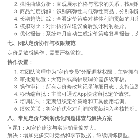
弹性曲线分析：直观展示价格与需求的关系，找到
商品维度拆解：识别高弹性与低弹性商品，分别制
长期趋势追踪：查看定价策略对整体利润贡献的月度
模拟对比：对比执行AI建议前后预计利润差异。
优化报告：系统每月自动生成定价策略复盘报告，
七、团队定价协作与权限规范
定价是敏感操作，需要严格管控。
协作设置
：
在团队管理中为“定价专员”分配调整权限，主管拥
审批流配置：大范围或高幅度调价需多级审核。
操作审计：所有定价修改均记录详细日志，支持追
移动端审批：主管可通过App快速审批定价请求。
培训机制：定期组织定价策略和工具使用培训。
绩效关联：将定价优化对利润的贡献纳入考核指标
八、常见定价与利润优化问题排查与解决方案
问题1：AI定价建议与实际销量偏差大。
解决：增加更多实时竞品和季节数据，继续训练模型。