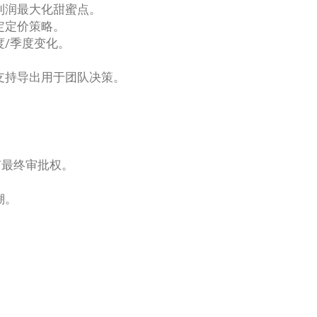
利润最大化甜蜜点。
定定价策略。
/季度变化。
支持导出用于团队决策。
有最终审批权。
溯。
。