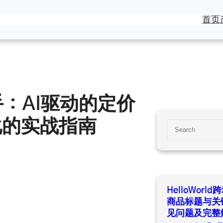
首页
助手：AI驱动的定价
化的实战指南
S
e
a
r
c
h
HelloWor
商品标题与关
见问题及完整