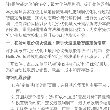
“数据智能定价”的转变，最大化单品利润、提升整体盈
本文聚焦卖家在使用AI定价策略与动态利润优化功能过
智能定价模型、实现动态调价与促销协同、进行竞品价
响、控制调价风险以及将定价优化融入长期品牌与资本
例分析、常见问题排查方法和进阶优化技巧，为卖家提
将定价从成本控制工具升级为利润增长引擎。
一、初始AI定价模块设置：新手快速激活智能定价引擎
许多卖家在定价优化上最担心调价频繁导致平台处罚、
HelloWorld跨境电商助手的定价模块采用AI驱动设计，
打开软件，点击左侧导航栏“定价中心”或“利润优化”模块
系统自动拉取历史销售、竞品、成本和库存数据。
详细配置步骤
：
在“定价基础设置”页面，选择基准货币和主要平台
库。
开启AI定价模型：选择“成本加成”“竞品对标”“弹性
设置调价约束：定义最低利润率、最大单次调价幅
关联数据源：勾选库存、广告、竞争监控和财务模