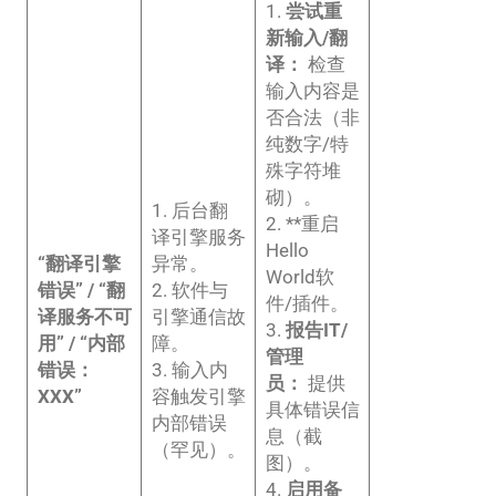
1.
尝试重
新输入/翻
译：
检查
输入内容是
否合法（非
纯数字/特
殊字符堆
砌）。
1. 后台翻
2. **重启
译引擎服务
Hello
“翻译引擎
异常。
World软
错误” / “翻
2. 软件与
件/插件。
译服务不可
引擎通信故
3.
报告IT/
用” / “内部
障。
管理
错误：
3. 输入内
员：
提供
XXX”
容触发引擎
具体错误信
内部错误
息（截
（罕见）。
图）。
4.
启用备