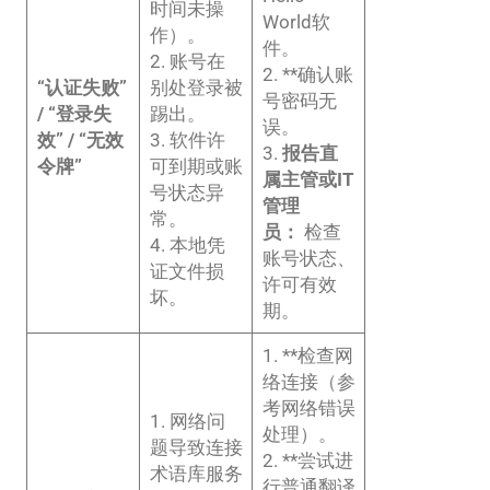
时间未操
World软
作）。
件。
2. 账号在
2. **确认账
“认证失败”
别处登录被
号密码无
/ “登录失
踢出。
误。
效” / “无效
3. 软件许
3.
报告直
令牌”
可到期或账
属主管或IT
号状态异
管理
常。
员：
检查
4. 本地凭
账号状态、
证文件损
许可有效
坏。
期。
1. **检查网
络连接（参
考网络错误
1. 网络问
处理）。
题导致连接
2. **尝试进
术语库服务
行普通翻译