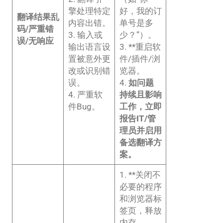
擎处理特定
好，我的订
翻译结果乱
内容出错。
单号是多
码/严重错
3. 输入或
少？”）。
误/无响应
输出语言设
3. **重启软
置被意外更
件/插件/浏
改或识别错
览器。
误。
4.
如问题
4. 严重软
持续且影响
件Bug。
工作，立即
报告IT/管
理员并启用
备选翻译方
案。
1. **关闭不
必要的程序
和浏览器标
签页，释放
内存。