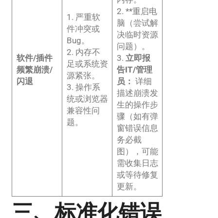
2. **重启电
1. 严重软
脑（尝试解
件冲突或
决临时资源
Bug。
问题）。
2. 内存不
软件/插件
3.
立即报
足或系统资
频繁崩溃/
告IT/管理
源紧张。
闪退
员：
详细
3. 操作系
描述崩溃发
统或浏览器
生的操作步
兼容性问
骤（如有弹
题。
窗错误信息
务必截
图），可能
需收集日志
或等待修复
更新。
三、标准化错误