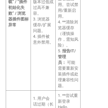
载” / “插件
版本过低或
用。尝试禁
初始化失
过高不兼
用/重新启
败” / 浏览
容。
用。
器插件图标
3. 浏览器
4. **清除浏
异常
缓存/扩展
览器缓存
问题。
（谨慎操
4. 插件被
作，需知风
意外禁用。
险）。
5.
报告IT/
管理
员：
可能
需要重新安
装插件或处
理兼容性问
题。
1. **尝试重
1. 用户会
新登录
话过期（长
Hello