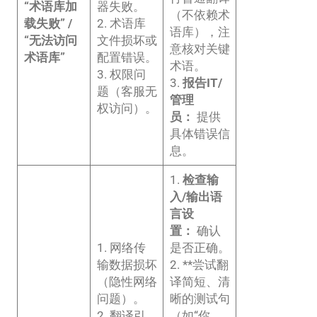
“术语库加
器失败。
（不依赖术
载失败” /
2. 术语库
语库），注
“无法访问
文件损坏或
意核对关键
术语库”
配置错误。
术语。
3. 权限问
3.
报告IT/
题（客服无
管理
权访问）。
员：
提供
具体错误信
息。
1.
检查输
入/输出语
言设
置：
确认
1. 网络传
是否正确。
输数据损坏
2. **尝试翻
（隐性网络
译简短、清
问题）。
晰的测试句
2. 翻译引
（如“你