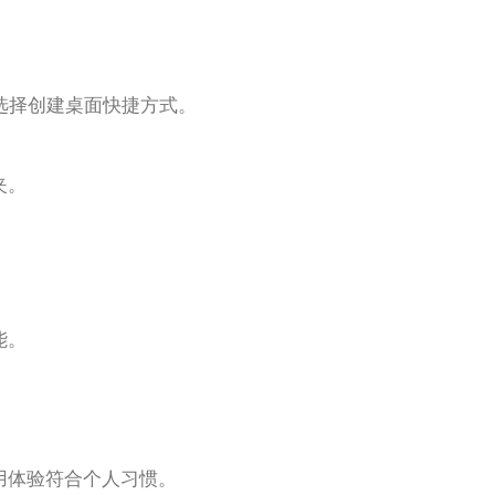
选择创建桌面快捷方式。
夹。
。
能。
用体验符合个人习惯。