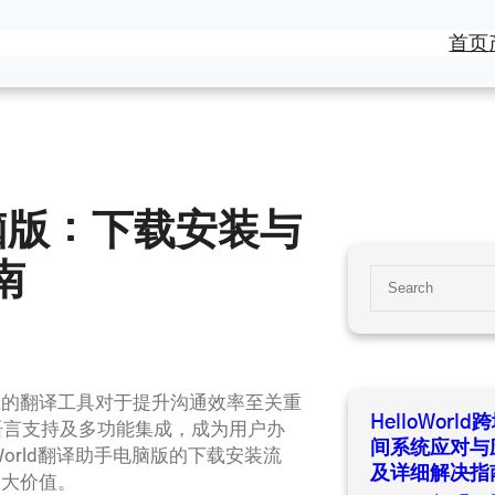
首页
手电脑版：下载安装与
南
S
e
a
r
c
准的翻译工具对于提升沟通效率至关重
h
HelloWor
语言支持及多功能集成，成为用户办
间系统应对与
orld翻译助手电脑版的下载安装流
及详细解决指
最大价值。