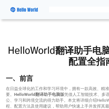
跳
至
内
容
HelloWorld翻译助
配置全指
一、前言
在日益全球化的工作和学习环境中，拥有一款高效、精
要。
HelloWorld翻译助手电脑版
凭借人工智能技术、多
公、学习和跨境交流的得力助手。本文将详细介绍HelloW
程、配置方法及使用建议，帮助用户快速上手并发挥其