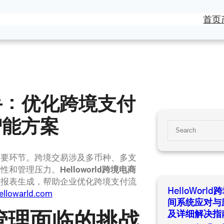
首页
商助手：优化跨境支付
智能方案
S
e
a
重要环节。跨境交易涉及多币种、多支
r
杂性和管理压力。
Helloworld跨境电商
c
与报表生成，帮助企业优化跨境支付流
h
HelloWor
hellowarld.com
间系统应对与
及详细解决指
管理面临的挑战