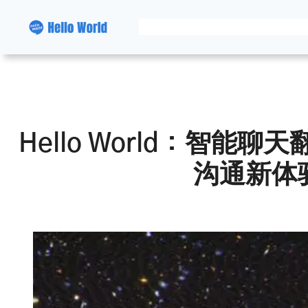
跳
至
内
容
Hello World：智能
沟通新体