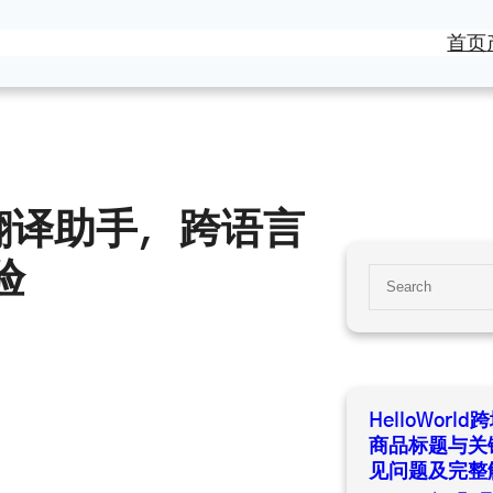
首页
聊天翻译助手，跨语言
验
S
e
a
r
c
h
HelloWor
商品标题与关
见问题及完整