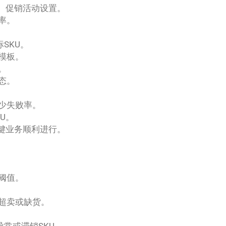
、促销活动设置。
率。
SKU。
模板。
。
态。
少失败率。
U。
键业务顺利进行。
阈值。
。
超卖或缺货。
常或滞销SKU。