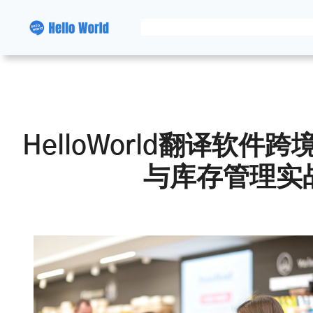
跳
至
内
容
HelloWorld翻译软
与库存管理实