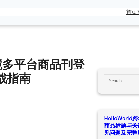
首页
件跨境多平台商品刊登
战指南
S
e
a
r
c
h
HelloWor
商品标题与关
见问题及完整